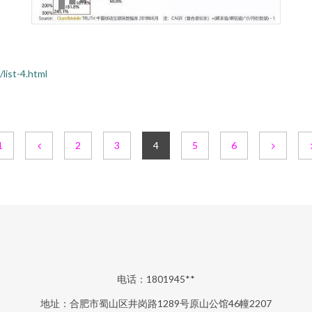
st-4.html
1
2
3
4
5
6
电话：1801945**
地址：合肥市蜀山区井岗路1289号原山公馆46幢2207