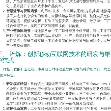
据、产品质量信息实时上传平台，通过AI算法进行预测性维护与工艺
化，显著提升了生产效率和产品良率。
智慧运维与管理场景
：利用AR技术，专家可以远程“身临其境”地指
场工人进行复杂设备的检修，大幅缩短故障处理时间。整合人员定位
环境监测、视频AI分析，打造了智慧安防、能效管理、数字孪生工厂
综合管理平台，实现了厂区管理可视化、智能化。
产业链协同场景
：将连接从单个工厂延伸至整个供应链。通过工业互
网标识解析体系，实现产品从原材料、生产、物流到售后服务的全生
周期追溯，促进了供应链上下游企业间的数据互通与协同制造，提升
产业链整体韧性。
三、 淬炼：创新移动互联网技术的研发与维
护范式
一样板工程的打造过程，本身就是对移动互联网研发与维护能力的一次全
炼与升级。
研发模式转型
：从传统的消费级应用研发，转向与工业Know-How（
术诀窍）深度融合的行业解决方案研发。宁波移动的研发团队必须深
理解制造业的工艺流程、安全标准和业务逻辑，与工业企业、自动化
商、软件开发商组成“联合创新实验室”，开展敏捷开发与持续迭代，
成了“网络能力+平台能力+行业应用”的一体化研发新模式。
维护体系重构
：工业互联网系统7x24小时不间断运行的要求，对维