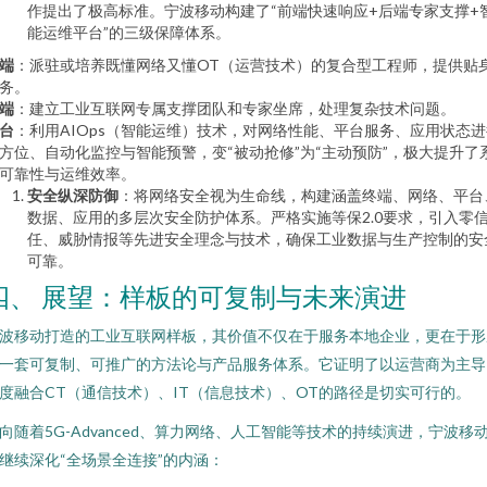
作提出了极高标准。宁波移动构建了“前端快速响应+后端专家支撑+
能运维平台”的三级保障体系。
端
：派驻或培养既懂网络又懂OT（运营技术）的复合型工程师，提供贴
务。
端
：建立工业互联网专属支撑团队和专家坐席，处理复杂技术问题。
台
：利用AIOps（智能运维）技术，对网络性能、平台服务、应用状态进
方位、自动化监控与智能预警，变“被动抢修”为“主动预防”，极大提升了
可靠性与运维效率。
安全纵深防御
：将网络安全视为生命线，构建涵盖终端、网络、平台
数据、应用的多层次安全防护体系。严格实施等保2.0要求，引入零
任、威胁情报等先进安全理念与技术，确保工业数据与生产控制的安
可靠。
四、 展望：样板的可复制与未来演进
波移动打造的工业互联网样板，其价值不仅在于服务本地企业，更在于形
一套可复制、可推广的方法论与产品服务体系。它证明了以运营商为主导
度融合CT（通信技术）、IT（信息技术）、OT的路径是切实可行的。
向随着5G-Advanced、算力网络、人工智能等技术的持续演进，宁波移
继续深化“全场景全连接”的内涵：