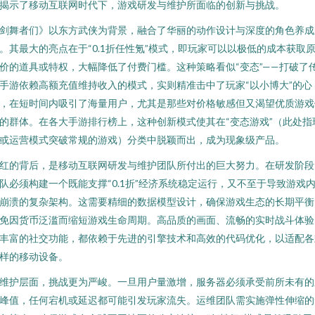
揭示了移动互联网时代下，游戏研发与维护所面临的创新与挑战。
剑舞者们》以东方武侠为背景，融合了华丽的动作设计与深度的角色养成
。其最大的亮点在于“0.1折任性氪”模式，即玩家可以以极低的成本获取
价的道具或特权，大幅降低了付费门槛。这种策略看似“变态”——打破了
手游依赖高额充值维持收入的模式，实则精准击中了玩家“以小博大”的心
，在短时间内吸引了海量用户，尤其是那些对价格敏感但又渴望优质游戏
的群体。在各大手游排行榜上，这种创新模式使其在“变态游戏”（此处指
或运营模式突破常规的游戏）分类中脱颖而出，成为现象级产品。
红的背后，是移动互联网研发与维护团队所付出的巨大努力。在研发阶段
队必须构建一个既能支撑“0.1折”经济系统稳定运行，又不至于导致游戏
崩溃的复杂架构。这需要精细的数据模型设计，确保游戏生态的长期平衡
免因货币泛滥而缩短游戏生命周期。高品质的画面、流畅的实时战斗体验
丰富的社交功能，都依赖于先进的引擎技术和高效的代码优化，以适配各
样的移动设备。
维护层面，挑战更为严峻。一旦用户量激增，服务器必须承受前所未有的
峰值，任何宕机或延迟都可能引发玩家流失。运维团队需实施弹性伸缩的