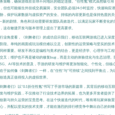
务策略，确保游戏在全球不同地区的稳定连接。“任性氪”模式虽然吸引用
，但也可能催生外挂或交易漏洞，安全团队必须24小时监控，快速响应
胁，保护玩家数据与虚拟资产的安全。持续的内容更新也是保持热度的关
—新的剧情、角色和活动需要研发团队高效迭代，以满足玩家不断变化的
，这在敏捷开发与版本管理上提出了更高要求。
行业角度看，《剑舞者们》的成功启示我们，移动互联网游戏已进入深度
阶段。单纯的画面或玩法模仿难以立足，创新性的运营策略与坚实的技术
同样重要。研发不再仅是编程与美术的结合，更是经济学、心理学与工程
交叉；维护也不再是被动的修复bug，而是主动的体验优化与生态治理。
5G、AI等技术的普及，手游的研发与维护将更加智能化、个性化，但核
在于如何像《剑舞者们》一样，在“任性”与“可持续”之间找到平衡点，为
创造真正值得投入的虚拟世界。
剑舞者们》以“0.1折任性氪”书写了手游市场的新篇章，其背后的移动互
发与维护实践，不仅推动了行业技术边界的拓展，也为更多开发者提供了
创新与持久运营的宝贵思考。在这个快速迭代的时代，唯有将玩家体验置
心，并配以坚实的技术支撑，才能在激烈的排行榜竞争中舞出自己的剑锋